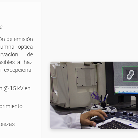
ia
ón de emisión
lumna óptica
rvación de
sibles al haz
n excepcional
m @ 15 kV en
brimiento
piezas