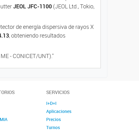
putter
JEOL JFC-1100
(JEOL Ltd., Tokio,
etector de energía dispersiva de rayos X
4.13
, obteniendo resultados
(CIME - CONICET/UNT)."
TORIOS
SERVICIOS
I+D+I
Aplicaciones
MIA
Precios
E
Turnos