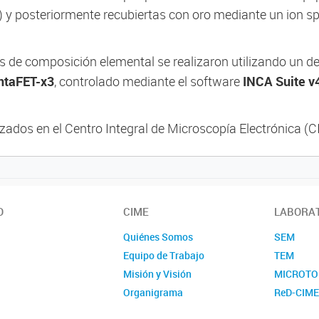
y posteriormente recubiertas con oro mediante un ion s
sis de composición elemental se realizaron utilizando un d
ntaFET-x3
, controlado mediante el software
INCA Suite v
izados en el Centro Integral de Microscopía Electrónica 
O
CIME
LABORA
Quiénes Somos
SEM
Equipo de Trabajo
TEM
Misión y Visión
MICROTO
Organigrama
ReD-CIM