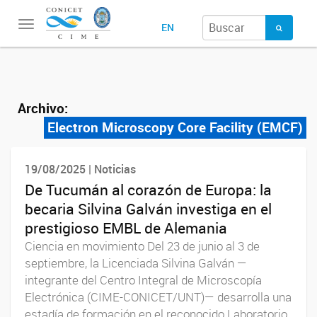
Toggle
EN
navigation
Archivo:
Electron Microscopy Core Facility (EMCF)
19/08/2025 | Noticias
De Tucumán al corazón de Europa: la
becaria Silvina Galván investiga en el
prestigioso EMBL de Alemania
Ciencia en movimiento Del 23 de junio al 3 de
septiembre, la Licenciada Silvina Galván —
integrante del Centro Integral de Microscopía
Electrónica (CIME-CONICET/UNT)— desarrolla una
estadía de formación en el reconocido Laboratorio