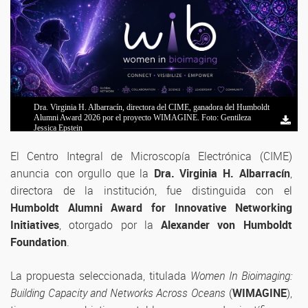
Dra. Virginia H. Albarracín, directora del CIME, ganadora del Humboldt
Dra. Virginia H. Albarracín, directora del CIME, ganadora del Humboldt
Dra. Virginia H. Albarracín, directora del CIME, ganadora del Humboldt
Dra. Virginia H. Albarracín, directora del CIME, ganadora del Humboldt
Dra. Virginia H. Albarracín, directora del CIME, ganadora del Humboldt
Alumni Award 2026 por el proyecto WIMAGINE. Foto: Gentileza
Alumni Award 2026 por el proyecto WIMAGINE. Foto: Gentileza
Alumni Award 2026 por el proyecto WIMAGINE. Foto: Gentileza
Alumni Award 2026 por el proyecto WIMAGINE. Foto: Gentileza
Alumni Award 2026 por el proyecto WIMAGINE. Foto: Gentileza
Jessica Epstein
Jessica Epstein
Jessica Epstein
Jessica Epstein
Jessica Epstein
El Centro Integral de Microscopía Electrónica (CIME)
anuncia con orgullo que la
Dra. Virginia H. Albarracín
,
directora de la institución, fue distinguida con el
Humboldt Alumni Award for Innovative Networking
Initiatives
, otorgado por la
Alexander von Humboldt
Foundation
.
La propuesta seleccionada, titulada
Women In Bioimaging:
Building Capacity and Networks Across Oceans
(
WIMAGINE
),