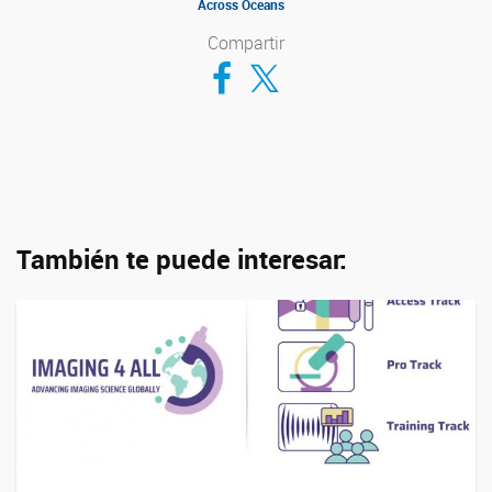
Across Oceans
Compartir
Compartir en Facebook
Compartir en Twitter
También te puede interesar: