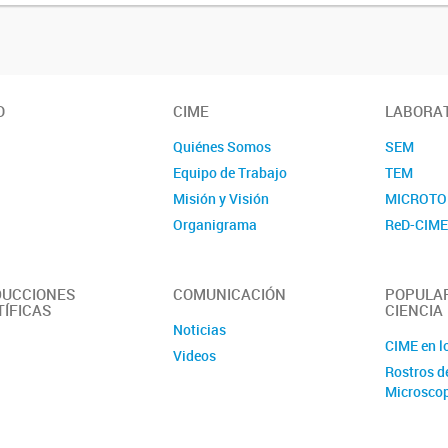
O
CIME
LABORA
Quiénes Somos
SEM
Equipo de Trabajo
TEM
Misión y Visión
MICROTO
Organigrama
ReD-CIM
UCCIONES
COMUNICACIÓN
POPULAR
TÍFICAS
CIENCIA
Noticias
CIME en l
Videos
Rostros d
Microsco