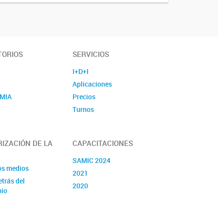
TORIOS
SERVICIOS
I+D+I
Aplicaciones
MIA
Precios
E
Turnos
IZACIÓN DE LA
CAPACITACIONES
SAMIC 2024
os medios
2021
etrás del
2020
pio