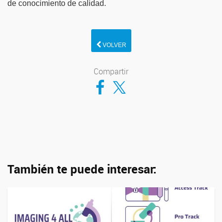
de conocimiento de calidad.
VOLVER
Compartir
Compartir en Facebook
Compartir en Twitter
También te puede interesar: