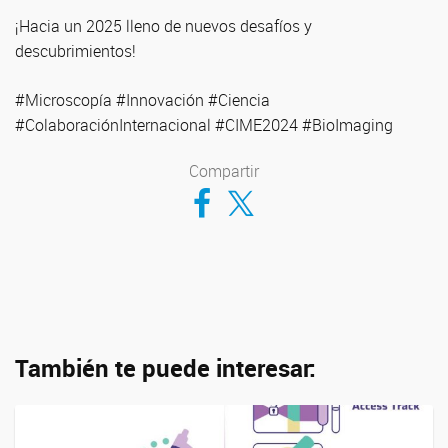
¡Hacia un 2025 lleno de nuevos desafíos y
descubrimientos!
#Microscopía #Innovación #Ciencia
#ColaboraciónInternacional #CIME2024 #BioImaging
Compartir
Compartir en Facebook
Compartir en Twitter
También te puede interesar: