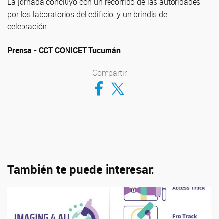
La jornada concluyó con un recorrido de las autoridades
por los laboratorios del edificio, y un brindis de
celebración.
Prensa - CCT CONICET Tucumán
Compartir
Compartir en Facebook
Compartir en Twitter
También te puede interesar: